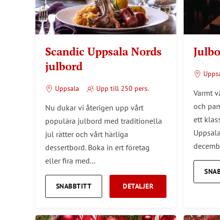
Scandic Uppsala Nords
Julb
julbord
Upps
Uppsala
Upp till 250 pers.
Varmt v
och pam
Nu dukar vi återigen upp vårt
ett klas
populära julbord med traditionella
Uppsala
jul rätter och vårt härliga
decembe
dessertbord. Boka in ert företag
eller fira med...
SNA
SNABBTITT
DETALJER