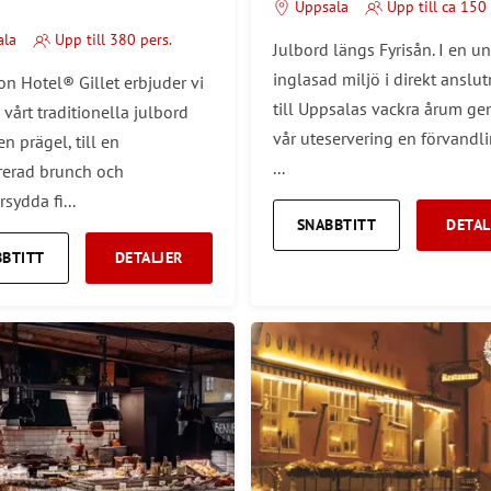
Uppsala
Upp till ca 150 
ala
Upp till 380 pers.
Julbord längs Fyrisån. I en un
inglasad miljö i direkt anslu
on Hotel® Gillet erbjuder vi
till Uppsalas vackra årum g
n vårt traditionella julbord
vår uteservering en förvandli
n prägel, till en
...
irerad brunch och
sydda fi...
SNABBTITT
DETAL
BBTITT
DETALJER