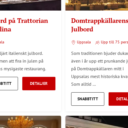
rd på Trattorian
Domtrappkällaren
lina
Julbord
ala
Uppsala
Upp till 75 pers
ljärt italienskt julbord.
Som traditionen bjuder dukar
en att fira in julen på
även i år upp ett prunkande 
s mysigaste restaurang.
på Domtrappkällaren mitt i
Uppsalas mest historiska kvar
BBTITT
DETALJER
Som alltid ...
SNABBTITT
DETAL