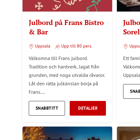
Julbord på Frans Bistro
Julbo
& Bar
Sorel
Uppsala
Upp till 80 pers.
Upps
Välkomna till Frans julbord.
Ett fami
Tradition och hantverk, lagat från
Välkomm
grunden, med noga utvalda råvaror.
Uppsala
Låt den rätta julkänslan börja på
SNA
Frans....
SNABBTITT
DETALJER