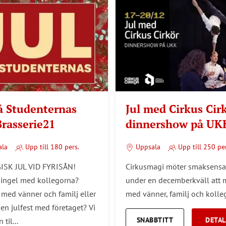
på Studenternas
Jul med Cirkus Cir
Brasserie21
dinnershow på UK
ala
Upp till 180 pers.
Uppsala
Upp till 250 per
ISK JUL VID FYRISÅN!
Cirkusmagi möter smaksensa
ingel med kollegorna?
under en decemberkväll att 
med vänner och familj eller
med vänner, familj och kolle
gen julfest med företaget? Vi
SNABBTITT
DETAL
 til...