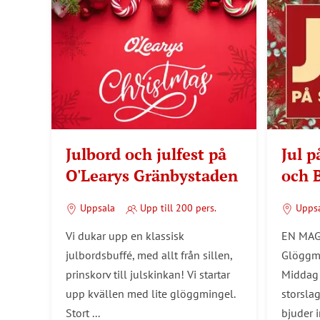
Julbord och julfest på
Jul 
O'Learys Gränbystaden
och 
Uppsala
Upp till 200 pers.
Upps
Vi dukar upp en klassisk
EN MAG
julbordsbuffé, med allt från sillen,
Glöggm
prinskorv till julskinkan! Vi startar
Middag 
upp kvällen med lite glöggmingel.
storsla
Stort ...
bjuder in