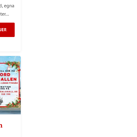
d, egna
er...
JER
n