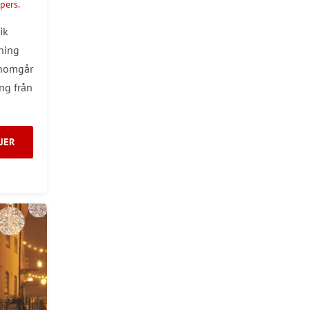
pers.
ik
tning
enomgår
ng från
JER