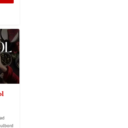
ol
Vad
 julbord