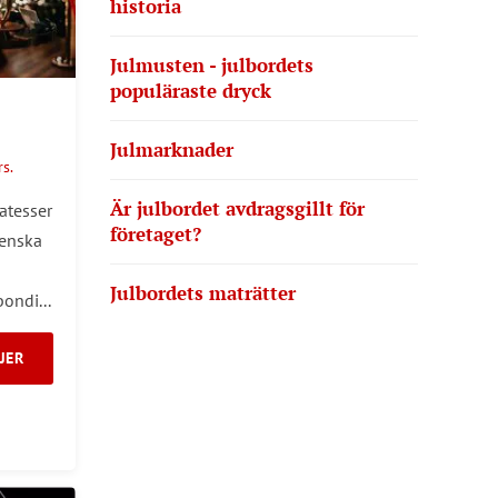
historia
Julmusten - julbordets
populäraste dryck
Julmarknader
s.
Är julbordet avdragsgillt för
katesser
företaget?
venska
Julbordets maträtter
ondi...
JER