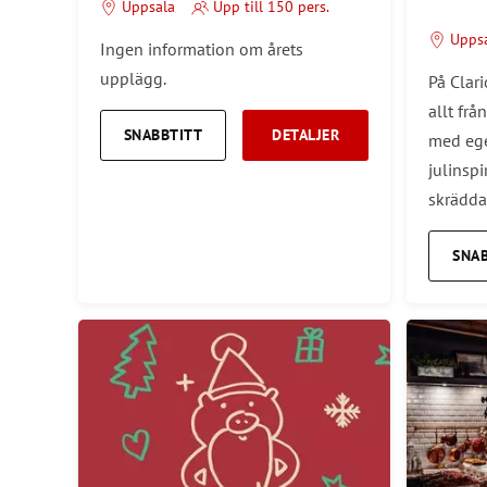
Uppsala
Upp till 150 pers.
Upps
Ingen information om årets
upplägg.
På Clari
allt frå
SNABBTITT
DETALJER
med ege
julinsp
skräddar
SNA