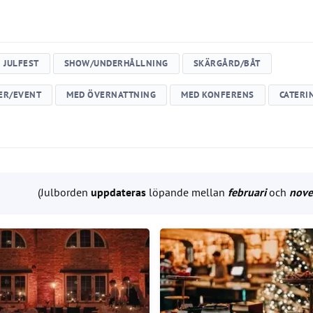
JULFEST
SHOW/UNDERHÅLLNING
SKÄRGÅRD/BÅT
ER/EVENT
MED ÖVERNATTNING
MED KONFERENS
CATERI
(Julborden
uppdateras
löpande mellan
februari
och
nov