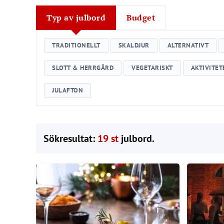
Typ av julbord
Budget
TRADITIONELLT
SKALDJUR
ALTERNATIVT
SLOTT & HERRGÅRD
VEGETARISKT
AKTIVITET
JULAFTON
Sökresultat:
19 st
julbord.