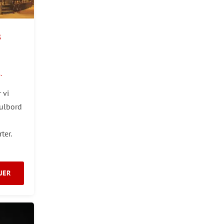
s
.
 vi
julbord
ter.
JER