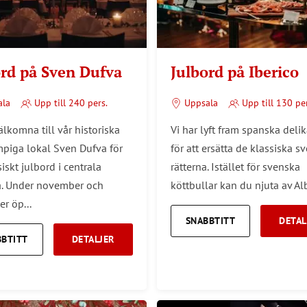
ord på Sven Dufva
Julbord på Iberico
ala
Upp till 240 pers.
Uppsala
Upp till 130 per
älkomna till vår historiska
Vi har lyft fram spanska deli
piga lokal Sven Dufva för
för att ersätta de klassiska s
siskt julbord i centrala
rätterna. Istället för svenska
. Under november och
köttbullar kan du njuta av Alb
r öp...
SNABBTITT
DETAL
BBTITT
DETALJER