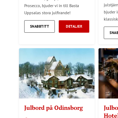
julstjär
Prosecco, bjuder vi in till Basta
bjuder i
Uppsalas stora julfirande!
klassiska
SNABBTITT
DETALJER
SNA
Julbord på Odinsborg
Julbo
Hotel