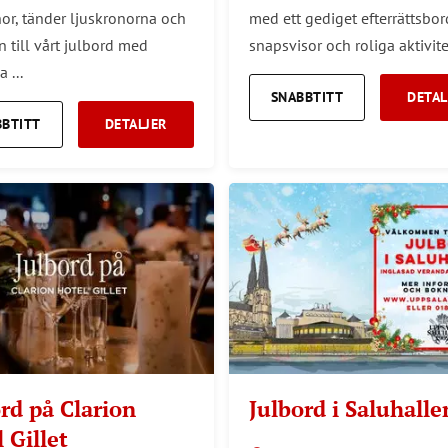
nor, tänder ljuskronorna och
med ett gediget efterrättsbor
n till vårt julbord med
snapsvisor och roliga aktivitet
 ...
SNABBTITT
DETAL
BBTITT
DETALJER
rd på Clarion
Julbord i Saluhalle
 Gillet