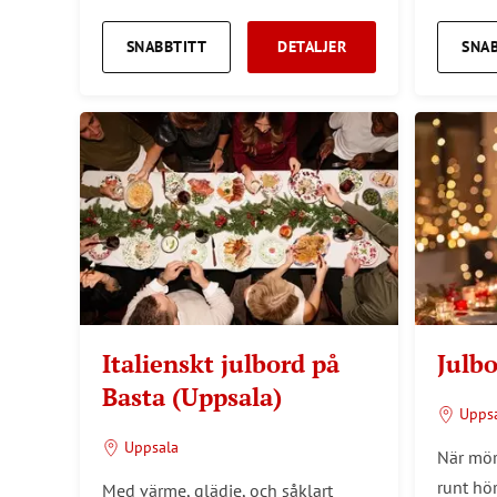
SNABBTITT
DETALJER
SNA
Italienskt julbord på
Julb
Basta (Uppsala)
Upps
Uppsala
När mör
runt hö
Med värme, glädje, och såklart