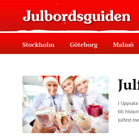
Stockholm
Göteborg
Malmö
Jul
I Uppsala 
till histo
julfest me