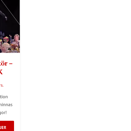
kör –
K
s.
tion
minnas
gor!
JER