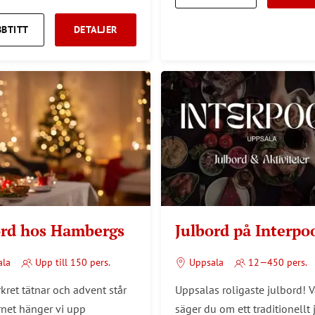
BBTITT
DETALJER
ord hos Hambergs
Julbord på Interpo
ala
Upp till 150 pers.
Uppsala
12—450 pers.
kret tätnar och advent står
Uppsalas roligaste julbord! 
rnet hänger vi upp
säger du om ett traditionellt