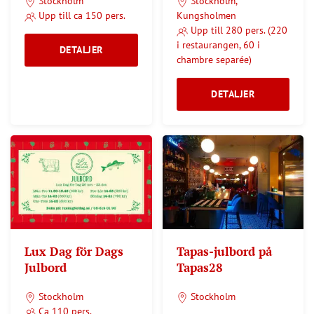
Stockholm
Stockholm,
Upp till ca 150 pers.
Kungsholmen
Upp till 280 pers. (220
i restaurangen, 60 i
DETALJER
chambre separée)
DETALJER
Lux Dag för Dags
Tapas-julbord på
Julbord
Tapas28
Stockholm
Stockholm
Ca 110 pers.