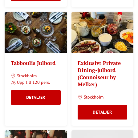
Tabboulis Julbord
Exklusivt Private
Dining-julbord
Stockholm
(Connoiseur by
Upp till 120 pers.
Melker)
Stockholm
DETALJER
DETALJER