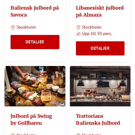
Italiensk julbord på
Libanesiskt julbord
Savoca
på Almaza
Stockholm
Stockholm
Upp till 50 pers.
DETALJER
DETALJER
Julbord på Swing
Trattorians
by Golfbaren
Italienska Julbord