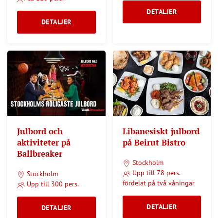
DETALJER
DETALJER
Julbord och
Libanesiskt julbord
aktiviteter på
på Beirut Bistro
Ballbreaker
Stockholm
Upp till 78 pers.
Stockholm
fördelat på två våningar
Upp till 300 pers.
DETALJER
DETALJER