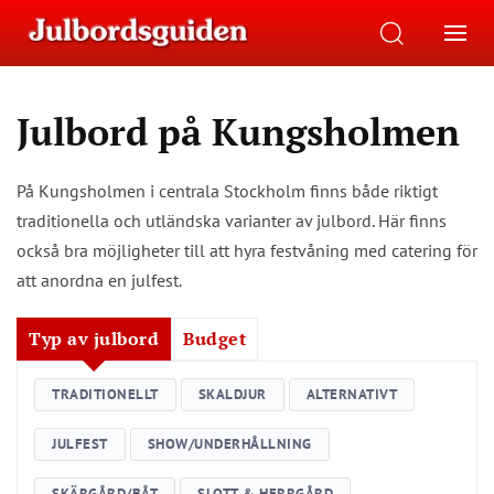
Julbord på Kungsholmen
På Kungsholmen i centrala Stockholm finns både riktigt
traditionella och utländska varianter av julbord. Här finns
också bra möjligheter till att hyra festvåning med catering för
att anordna en julfest.
Typ av julbord
Budget
TRADITIONELLT
SKALDJUR
ALTERNATIVT
JULFEST
SHOW/UNDERHÅLLNING
SKÄRGÅRD/BÅT
SLOTT & HERRGÅRD