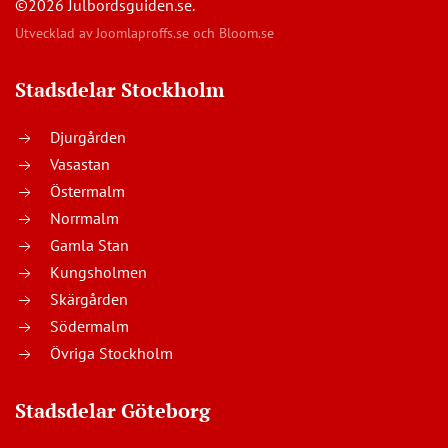
©2026 Julbordsguiden.se.
Utvecklad av
Joomlaproffs.se
och
Bloom.se
Stadsdelar Stockholm
Djurgården
Vasastan
Östermalm
Norrmalm
Gamla Stan
Kungsholmen
Skärgården
Södermalm
Övriga Stockholm
Stadsdelar Göteborg