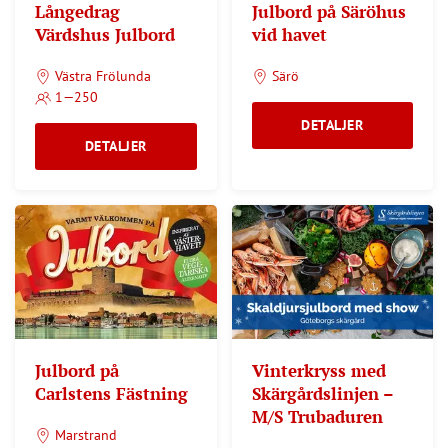
Långedrag
Julbord på Säröhus
Värdshus Julbord
vid havet
Västra Frölunda
Särö
1—250
DETALJER
DETALJER
Julbord på
Vinterkryss med
Carlstens Fästning
Skärgårdslinjen –
M/S Trubaduren
Marstrand