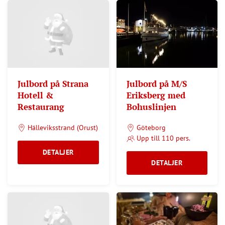
Julbord på Strana
Julbord på M/S
Hotell &
Eriksberg med
Restaurang
Bohuslinjen
Hälleviksstrand (Orust)
Göteborg
Upp till 110 pers.
DETALJER
DETALJER