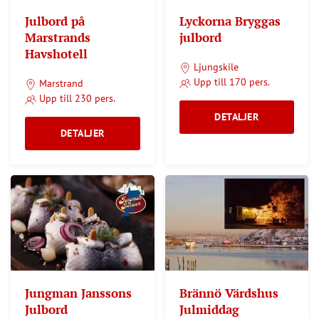
Julbord på
Lyckorna Bryggas
Marstrands
julbord
Havshotell
Ljungskile
Upp till 170 pers.
Marstrand
Upp till 230 pers.
DETALJER
DETALJER
Jungman Janssons
Brännö Värdshus
Julbord
Julmiddag