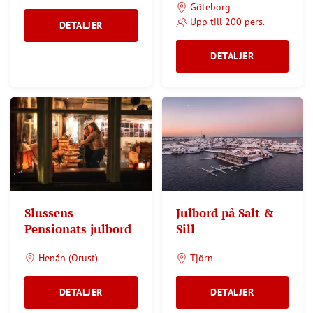
Göteborg
Upp till 200 pers.
DETALJER
DETALJER
Slussens
Julbord på Salt &
Pensionats julbord
Sill
Henån (Orust)
Tjörn
DETALJER
DETALJER