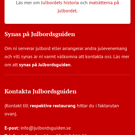
Läs mer om
Julbordets historia
och
maträtterna på
julbordet
.
Synas på Julbordsguiden
Om ni serverar julbord eller arrangerar andra julevenemang
och vill synas är ni varmt välkomna att kontakta oss. Läs mer
om att
synas på Julbordsguiden
.
Kontakta Julbordsguiden
(Kontakt till
respektive restaurang
hittar du i faktarutan
ovan).
E-post:
info@julbordsguiden.se