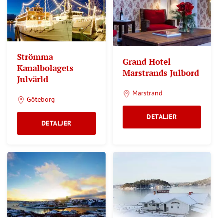
Strömma
Grand Hotel
Kanalbolagets
Marstrands Julbord
Julvärld
Marstrand
Göteborg
DETALJER
DETALJER