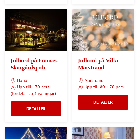
Julbord på Franses
Julbord på Villa
Skärgårdspub
Marstrand
Hönö
Marstrand
Upp till 170 pers.
Upp till 80 + 70 pers.
(fördelat på 3 våningar)
DETALJER
DETALJER