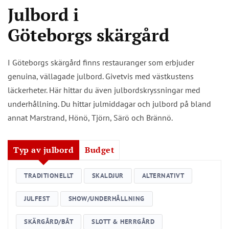
Julbord i
Göteborgs skärgård
I Göteborgs skärgård finns restauranger som erbjuder
genuina, vällagade julbord. Givetvis med västkustens
läckerheter. Här hittar du även julbordskryssningar med
underhållning. Du hittar julmiddagar och julbord på bland
annat Marstrand, Hönö, Tjörn, Särö och Brännö.
Typ av julbord
Budget
TRADITIONELLT
SKALDJUR
ALTERNATIVT
JULFEST
SHOW/UNDERHÅLLNING
SKÄRGÅRD/BÅT
SLOTT & HERRGÅRD