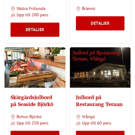
Västra Frölunda ‎
Brännö
Upp till 200 pers.
DETALJER
DETALJER
Skärgårdsjulbord
Julbord på
på Seaside Björkö
Restaurang Ternan
Bohus-Björkö
Vrångö
Upp till 250 pers.
Upp till 60 pers.