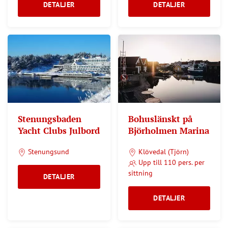
DETALJER
DETALJER
Stenungsbaden
Bohuslänskt på
Yacht Clubs Julbord
Björholmen Marina
Stenungsund
Klövedal (Tjörn)
Upp till 110 pers. per
sittning
DETALJER
DETALJER