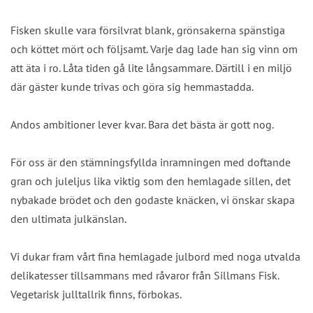
Fisken skulle vara försilvrat blank, grönsakerna spänstiga
och köttet mört och följsamt. Varje dag lade han sig vinn om
att äta i ro. Låta tiden gå lite långsammare. Därtill i en miljö
där gäster kunde trivas och göra sig hemmastadda.
Andos ambitioner lever kvar. Bara det bästa är gott nog.
För oss är den stämningsfyllda inramningen med doftande
gran och juleljus lika viktig som den hemlagade sillen, det
nybakade brödet och den godaste knäcken, vi önskar skapa
den ultimata julkänslan.
Vi dukar fram vårt fina hemlagade julbord med noga utvalda
delikatesser tillsammans med råvaror från Sillmans Fisk.
Vegetarisk julltallrik finns, förbokas.