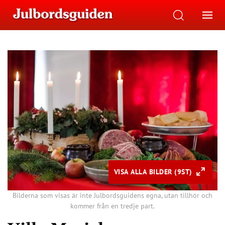
VISA ALLA BILDER (9ST)
Bilderna som visas är inte Julbordsguidens egna, utan tillhör och
kommer från en tredje part.