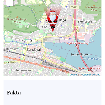
−
Leaflet
| ©
OpenStreetMap
Fakta