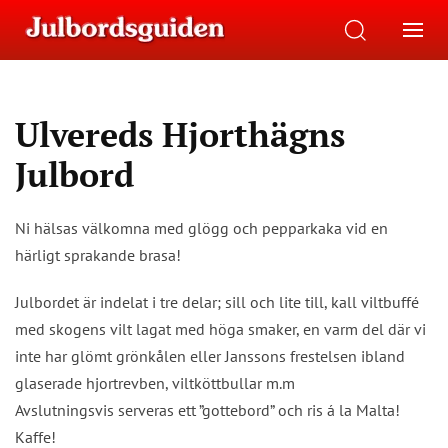
Ulvereds Hjorthägns
Julbord
Ni hälsas välkomna med glögg och pepparkaka vid en
härligt sprakande brasa!
Julbordet är indelat i tre delar; sill och lite till, kall viltbuffé
med skogens vilt lagat med höga smaker, en varm del där vi
inte har glömt grönkålen eller Janssons frestelsen ibland
glaserade hjortrevben, viltköttbullar m.m
Avslutningsvis serveras ett ”gottebord” och ris á la Malta!
Kaffe!