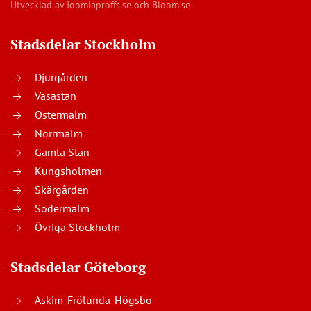
Utvecklad av
Joomlaproffs.se
och
Bloom.se
Stadsdelar Stockholm
Djurgården
Vasastan
Östermalm
Norrmalm
Gamla Stan
Kungsholmen
Skärgården
Södermalm
Övriga Stockholm
Stadsdelar Göteborg
Askim-Frölunda-Högsbo