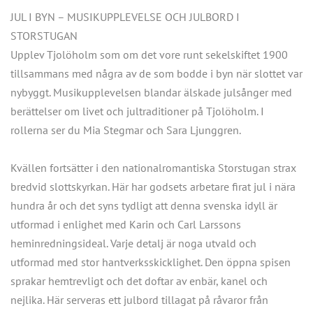
JUL I BYN – MUSIKUPPLEVELSE OCH JULBORD I
STORSTUGAN
Upplev Tjolöholm som om det vore runt sekelskiftet 1900
tillsammans med några av de som bodde i byn när slottet var
nybyggt. Musikupplevelsen blandar älskade julsånger med
berättelser om livet och jultraditioner på Tjolöholm. I
rollerna ser du Mia Stegmar och Sara Ljunggren.
Kvällen fortsätter i den nationalromantiska Storstugan strax
bredvid slottskyrkan. Här har godsets arbetare firat jul i nära
hundra år och det syns tydligt att denna svenska idyll är
utformad i enlighet med Karin och Carl Larssons
heminredningsideal. Varje detalj är noga utvald och
utformad med stor hantverksskicklighet. Den öppna spisen
sprakar hemtrevligt och det doftar av enbär, kanel och
nejlika. Här serveras ett julbord tillagat på råvaror från