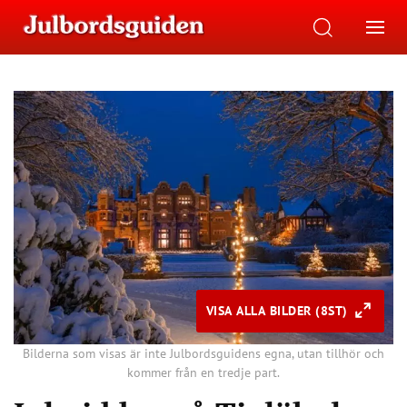
VISA ALLA BILDER (8ST)
Bilderna som visas är inte Julbordsguidens egna, utan tillhör och
kommer från en tredje part.