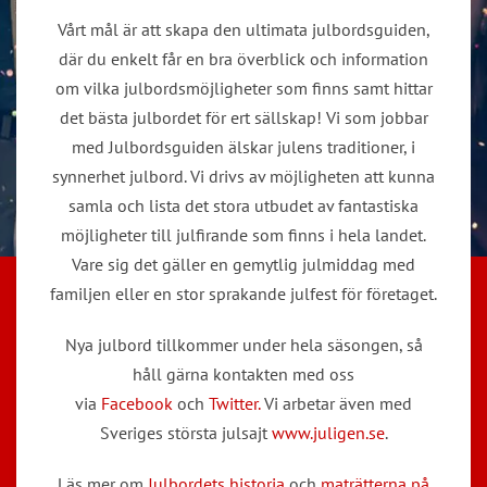
Vårt mål är att skapa den ultimata julbordsguiden,
där du enkelt får en bra överblick och information
om vilka julbordsmöjligheter som finns samt hittar
det bästa julbordet för ert sällskap! Vi som jobbar
med Julbordsguiden älskar julens traditioner, i
synnerhet julbord. Vi drivs av möjligheten att kunna
samla och lista det stora utbudet av fantastiska
möjligheter till julfirande som finns i hela landet.
Vare sig det gäller en gemytlig julmiddag med
familjen eller en stor sprakande julfest för företaget.
Nya julbord tillkommer under hela säsongen, så
håll gärna kontakten med oss
via
Facebook
och
Twitter.
Vi arbetar även med
Sveriges största julsajt
www.juligen.se
.
Läs mer om
Julbordets historia
och
maträtterna på