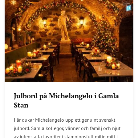
Julbord på Michelangelo i Gamla
Stan
I år dukar Michelangelo upp ett genuint svenskt
julbord. Samla kollegor, vänner och familj och njut
av julens alla favoriter i stämningsfull miljö mitt i