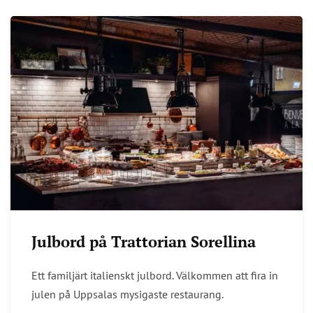
Julbord på Trattorian Sorellina
Ett familjärt italienskt julbord. Välkommen att fira in
julen på Uppsalas mysigaste restaurang.