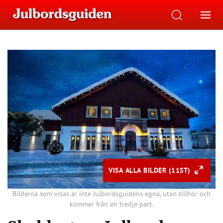
VISA ALLA BILDER (11ST)
Bilderna som visas är inte Julbordsguidens egna, utan tillhör och
kommer från en tredje part.