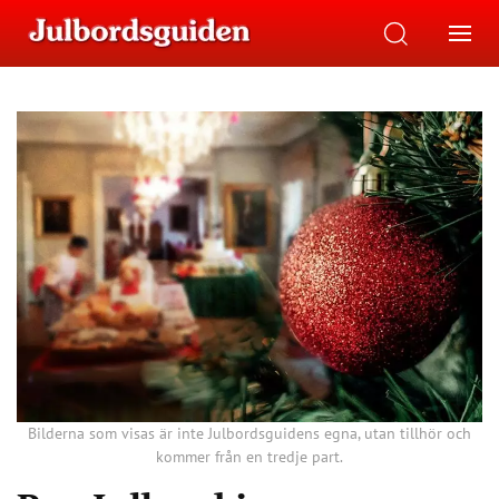
Bilderna som visas är inte Julbordsguidens egna, utan tillhör och
kommer från en tredje part.