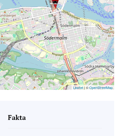
Leaflet
| ©
OpenStreetMap
Fakta