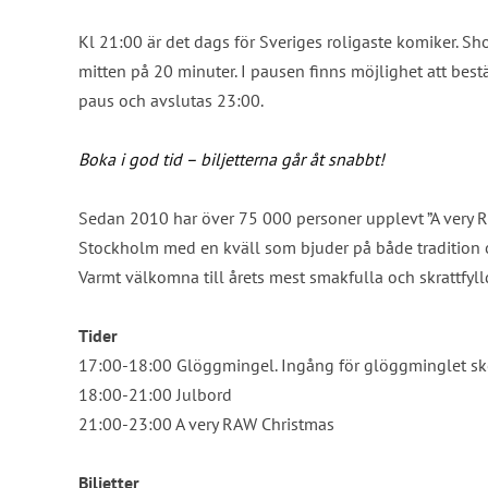
Kl 21:00 är det dags för Sveriges roligaste komiker. Sh
mitten på 20 minuter. I pausen finns möjlighet att best
paus och avslutas 23:00.
Boka i god tid – biljetterna går åt snabbt!
Sedan 2010 har över 75 000 personer upplevt ”A very RAW 
Stockholm med en kväll som bjuder på både tradition 
Varmt välkomna till årets mest smakfulla och skrattfyl
Tider
17:00-18:00 Glöggmingel. Ingång för glöggminglet ske
18:00-21:00 Julbord
21:00-23:00 A very RAW Christmas
Biljetter