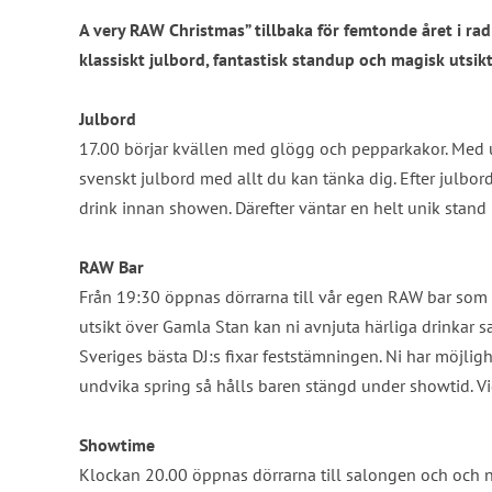
A very RAW Christmas” tillbaka för femtonde året i ra
klassiskt julbord, fantastisk standup och magisk utsikt 
Julbord
17.00 börjar kvällen med glögg och pepparkakor. Med ut
svenskt julbord med allt du kan tänka dig. Efter julborde
drink innan showen. Därefter väntar en helt unik stan
RAW Bar
Från 19:30 öppnas dörrarna till vår egen RAW bar som 
utsikt över Gamla Stan kan ni avnjuta härliga drinkar
Sveriges bästa DJ:s fixar feststämningen. Ni har möjligh
undvika spring så hålls baren stängd under showtid. Vid 
Showtime
Klockan 20.00 öppnas dörrarna till salongen och och ni