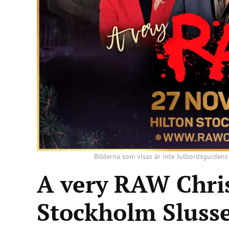
Bilderna som visas är inte Julbordsguidens
A very RAW Chri
Stockholm Sluss