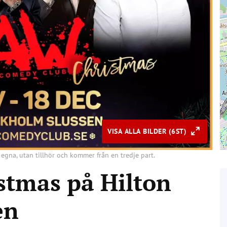
VISA ALLA BILDER (6ST)
 egna, utan tillhör och kommer från en tredje part.
stmas på Hilton
en