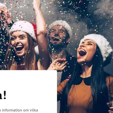
n!
ch information om vilka