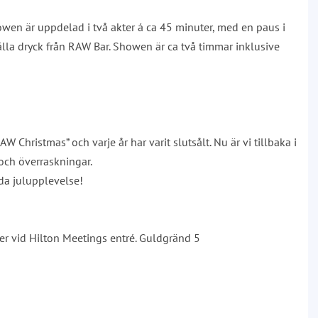
owen är uppdelad i två akter á ca 45 minuter, med en paus i
älla dryck från RAW Bar. Showen är ca två timmar inklusive
Christmas” och varje år har varit slutsålt. Nu är vi tillbaka i
och överraskningar.
lda julupplevelse!
r vid Hilton Meetings entré. Guldgränd 5