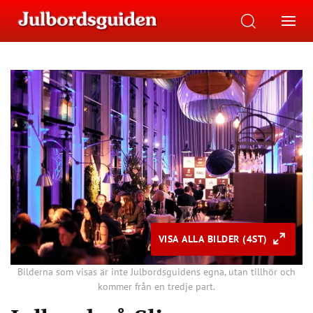
VISA ALLA BILDER (4ST)
Bilderna som visas är inte Julbordsguidens egna, utan tillhör och
kommer från en tredje part.