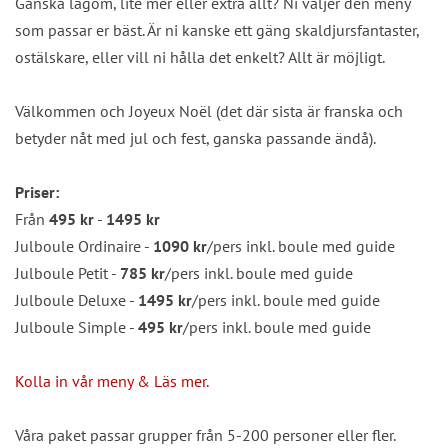
Ganska lagom, lite mer eller extra allt? Ni väljer den meny
som passar er bäst. Är ni kanske ett gäng skaldjursfantaster,
ostälskare, eller vill ni hålla det enkelt? Allt är möjligt.
Välkommen och Joyeux Noël (det där sista är franska och
betyder nåt med jul och fest, ganska passande ändå).
Priser:
Från
495 kr
-
1495 kr
Julboule Ordinaire -
1090 kr
/pers inkl. boule med guide
Julboule Petit -
785 kr
/pers inkl. boule med guide
Julboule Deluxe -
1495 kr
/pers inkl. boule med guide
Julboule Simple -
495 kr
/pers inkl. boule med guide
Kolla in vår meny & Läs mer.
Våra paket passar grupper från 5-200 personer eller fler.