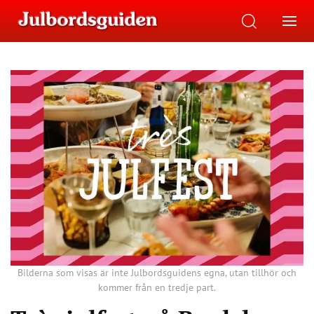
Bilderna som visas är inte Julbordsguidens egna, utan tillhör och
kommer från en tredje part.