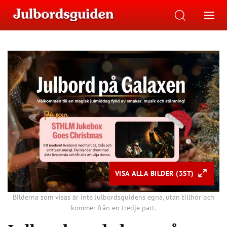
VISA ALLA BILDER (3ST)
Bilderna som visas är inte Julbordsguidens egna, utan tillhör och
kommer från en tredje part.