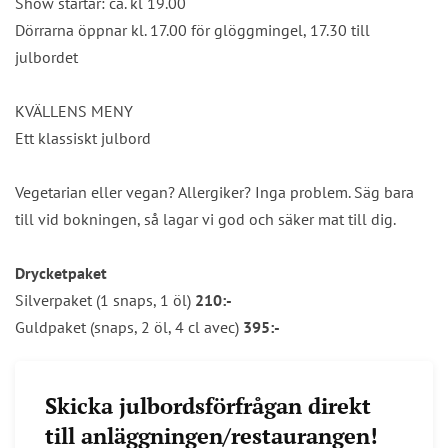
Show startar: ca. kl 19.00
Dörrarna öppnar kl. 17.00 för glöggmingel, 17.30 till
julbordet
KVÄLLENS MENY
Ett klassiskt julbord
Vegetarian eller vegan? Allergiker? Inga problem. Säg bara
till vid bokningen, så lagar vi god och säker mat till dig.
Drycketpaket
Silverpaket (1 snaps, 1 öl)
210:-
Guldpaket (snaps, 2 öl, 4 cl avec)
395:-
Skicka julbordsförfrågan direkt
till anläggningen/restaurangen!