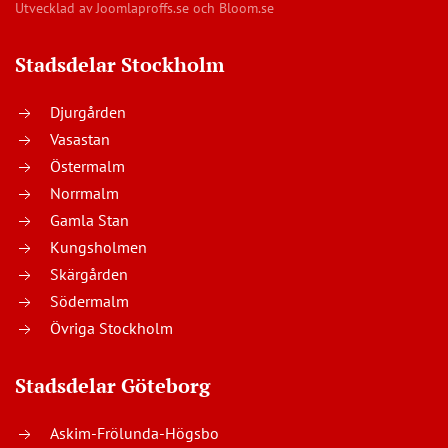
Utvecklad av
Joomlaproffs.se
och
Bloom.se
Stadsdelar Stockholm
Djurgården
Vasastan
Östermalm
Norrmalm
Gamla Stan
Kungsholmen
Skärgården
Södermalm
Övriga Stockholm
Stadsdelar Göteborg
Askim-Frölunda-Högsbo