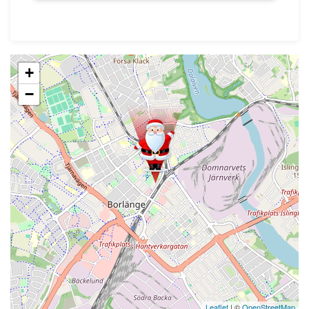
+
−
Leaflet
| ©
OpenStreetMap