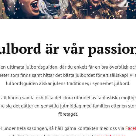
ulbord är vår passio
den ultimata julbordsguiden, där du enkelt får en bra överblick o
eter som finns samt hittar det bästa julbordet för ert sällskap! V
Julbordsguiden älskar julens traditioner, i synnerhet julbord.
 att kunna samla och lista det stora utbudet av fantastiska möjligh
Vare sig det gäller en gemytlig julmiddag med familjen eller en stor
företaget.
r under hela säsongen, så håll gärna kontakten med oss via
Face