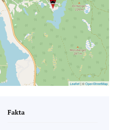
Leaflet
| ©
OpenStreetMap
Fakta