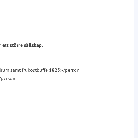
 ett större sällskap.
ardrum samt frukostbuffé
1825:-
/person
/person