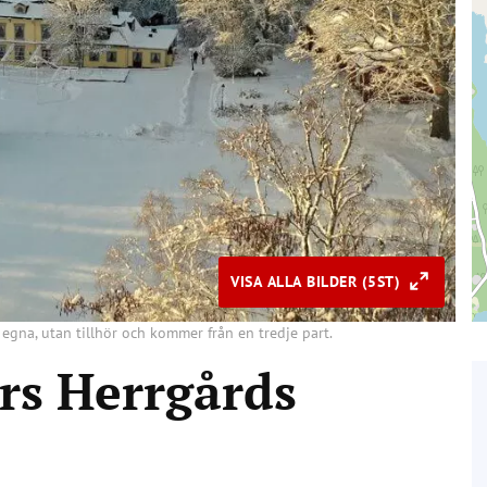
VISA ALLA BILDER (5ST)
 egna, utan tillhör och kommer från en tredje part.
s Herrgårds