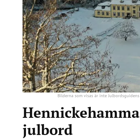
Bilderna som visas är inte Julbordsguidens
Hennickehammar
julbord