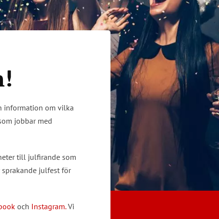
n!
ch information om vilka
i som jobbar med
eter till julfirande som
 sprakande julfest för
book
och
Instagram
.
Vi