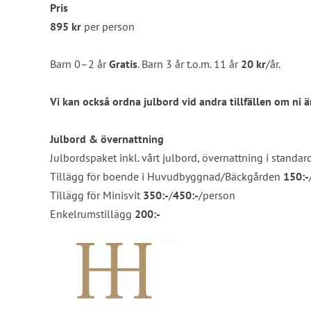
Pris
895 kr
per person
Barn 0–2 år
Gratis
. Barn 3 år t.o.m. 11 år
20 kr
/år.
Vi kan också ordna julbord vid andra tillfällen om ni är
Julbord & övernattning
Julbordspaket inkl. vårt julbord, övernattning i stand
Tillägg för boende i Huvudbyggnad/Bäckgården
150:-
Tillägg för Minisvit
350:-
/
450:-
/person
Enkelrumstillägg
200:-