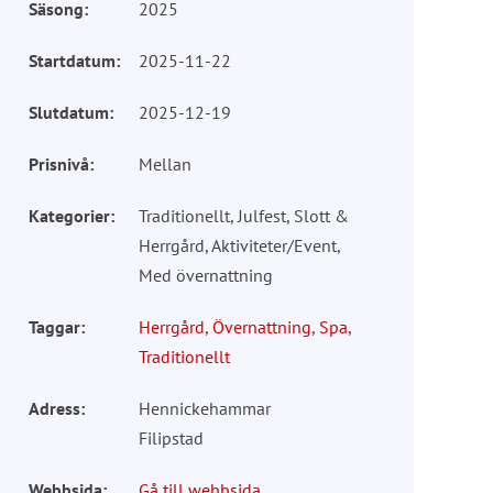
Säsong:
2025
Startdatum:
2025-11-22
Slutdatum:
2025-12-19
Prisnivå:
Mellan
Kategorier:
Traditionellt, Julfest, Slott &
Herrgård, Aktiviteter/Event,
Med övernattning
Taggar:
Herrgård
,
Övernattning
,
Spa
,
Traditionellt
Adress:
Hennickehammar
Filipstad
Webbsida:
Gå till webbsida