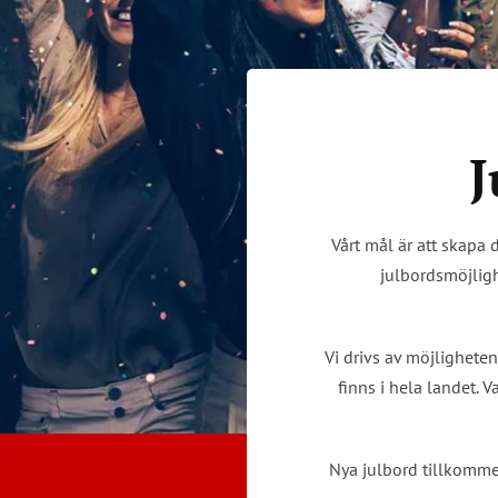
J
Vårt mål är att skapa 
julbordsmöjligh
Vi drivs av möjligheten
finns i hela landet. 
Nya julbord tillkomme